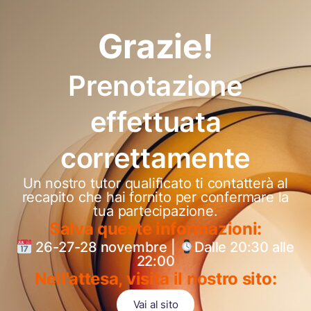
Grazie!
Prenotazione
effettuata
correttamente
Un nostro tutor qualificato ti contatterà al
recapito che hai fornito per confermare la
tua partecipazione.
Salva queste informazioni:
26-27-28 novembre |
Dalle 20:30 alle
22:00
Nell'attesa, visita il nostro sito:
Vai al sito