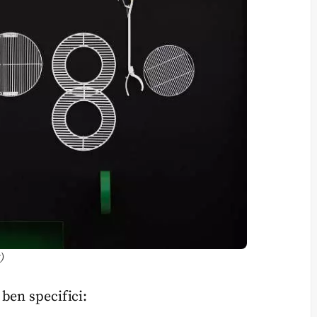
)
ben specifici: