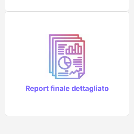
Riceverai un report dettagliato e chiaro su
ciò che abbiamo rilevato
Report finale dettagliato