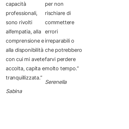
capacità
per non
professionali,
rischiare di
sono rivolti
commettere
all’empatia, alla
errori
comprensione e
irreparabili o
alla disponibilità
che potrebbero
con cui mi avete
farvi perdere
accolta, capita e
molto tempo.”
tranquillizzata.”
Serenella
Sabina