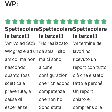
WP:
Spettacolare
Spettacolare
Spettacolare
la terza!!!
la terza!!!
la terza!!!
“Arrivo ad SOS
“Ho realizzato
“Al termine dei
WP grazie ad un
da sola il sito
lavori ho
amico, ma non
ma ci sono
ricevuto un
nascondo
alcune
report con tutto
quanto fossi
configurazioni
ciò che è stato
scettica e
che richiedono
fatto e perché.
prevenuta, a
competenze
Un report
causa di
che non ho.
chiaro e
esperienze
Sono stata
comprensibile