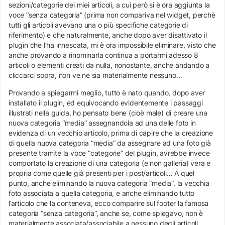
sezioni/categorie dei miei articoli, a cui però si è ora aggiunta la
voce “senza categoria” (prima non compariva nel widget, perchè
tutti gli articoli avevano una o più specifiche categorie di
riferimento) e che naturalmente, anche dopo aver disattivato il
plugin che l’ha innescata, mi è ora impossibile eliminare, visto che
anche provando a rinominarla continua a portarmi adesso 8
articoli o elementi creati da nulla, nonostante, anche andando a
cliccarci sopra, non ve ne sia materialmente nessuno…
Provando a spiegarmi meglio, tutto è nato quando, dopo aver
installato il plugin, ed equivocando evidentemente i passaggi
illustrati nella guida, ho pensato bene (cioè male) di creare una
nuova categoria “media” assegnandola ad una delle foto in
evidenza di un vecchio articolo, prima di capire che la creazione
di quella nuova categoria “media” da assegnare ad una foto già
presente tramite la voce “categorie” del plugin, avrebbe invece
comportato la creazione di una categoria (e non galleria) vera e
propria come quelle già presenti per i post/articoli… A quel
punto, anche eliminando la nuova categoria “media”, la vecchia
foto associata a quella categoria, e anche eliminando tutto
l’articolo che la conteneva, ecco comparire sul footer la famosa
categoria “senza categoria”, anche se, come spiegavo, non è
materialmente associata/associabile a nessuno degli articoli