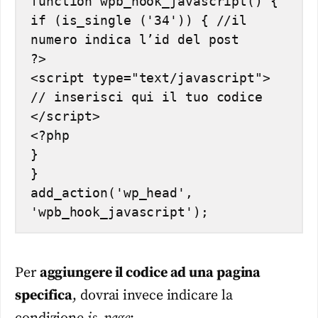
function wpb_hook_javascript() {

if (is_single ('34')) { //il 
numero indica l’id del post

?>

<script type="text/javascript">

// inserisci qui il tuo codice

</script>

<?php

}

}

add_action('wp_head', 
'wpb_hook_javascript');
Per
aggiungere il codice ad una pagina
specifica
, dovrai invece indicare la