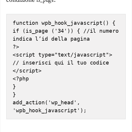
condizione
is_page
:
function wpb_hook_javascript() {

if (is_page ('34')) { //il numero 
indica l’id della pagina

?>

<script type="text/javascript">

// inserisci qui il tuo codice

</script>

<?php

}

}

add_action('wp_head', 
'wpb_hook_javascript');