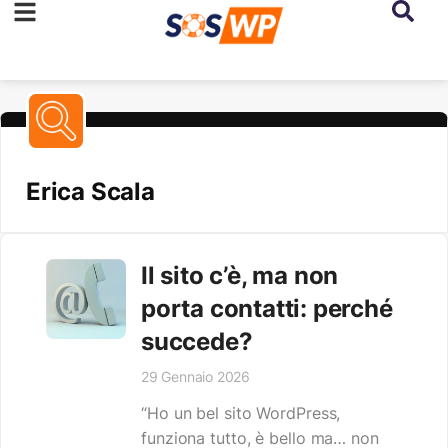
Erica Scala
Il sito c’è, ma non
porta contatti: perché
succede?
29 Gennaio 2026
“Ho un bel sito WordPress,
funziona tutto, è bello ma… non