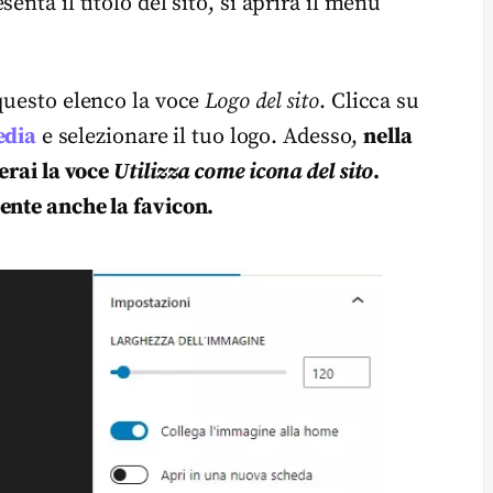
nta il titolo del sito, si aprirà il menu
 questo elenco la voce
Logo del sito
. Clicca su
edia
e selezionare il tuo logo. Adesso,
nella
erai la voce
Utilizza come icona del sito
.
ente anche la favicon.