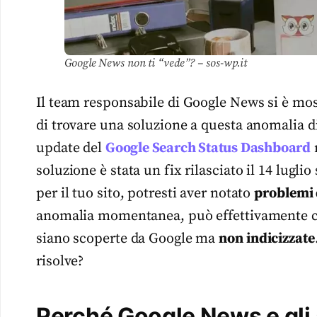
Google News non ti “vede”? – sos-wp.it
Il team responsabile di Google News si è mo
di trovare una soluzione a questa anomalia d
update del
Google Search Status Dashboard
n
soluzione è stata un fix rilasciato il 14 lugli
per il tuo sito, potresti aver notato
problemi d
anomalia momentanea, può effettivamente ca
siano scoperte da Google ma
non indicizzate
risolve?
Perché Google News e gli a