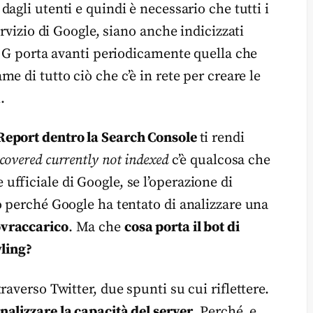
dagli utenti e quindi è necessario che tutti i
ervizio di Google, siano anche indicizzati
e G porta avanti periodicamente quella che
ame di tutto ciò che c’è in rete per creare le
.
Report dentro la Search Console
ti rendi
scovered currently not indexed
c’è qualcosa che
fficiale di Google, se l’operazione di
o perché Google ha tentato di analizzare una
ovraccarico
. Ma che
cosa porta il bot di
wling?
averso Twitter, due spunti su cui riflettere.
nalizzare la capacità del server
. Perché, e