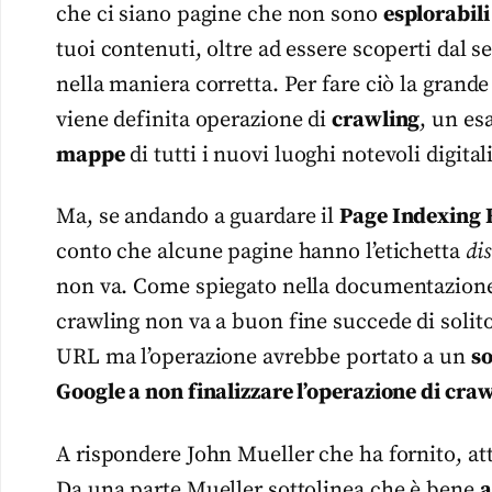
che ci siano pagine che non sono
esplorabili
tuoi contenuti, oltre ad essere scoperti dal s
nella maniera corretta. Per fare ciò la grand
viene definita operazione di
crawling
, un es
mappe
di tutti i nuovi luoghi notevoli digitali
Ma, se andando a guardare il
Page Indexing 
conto che alcune pagine hanno l’etichetta
di
non va. Come spiegato nella documentazione u
crawling non va a buon fine succede di solit
URL ma l’operazione avrebbe portato a un
s
Google a non finalizzare l’operazione di cra
A rispondere John Mueller che ha fornito, attr
Da una parte Mueller sottolinea che è bene
a