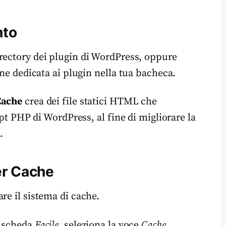
nto
rectory dei plugin di WordPress, oppure
one dedicata ai plugin nella tua bacheca.
Cache
crea dei file statici HTML che
ipt PHP di WordPress, al fine di migliorare la
.
er Cache
re il sistema di cache.
a scheda
Facile
, seleziona la voce
Cache