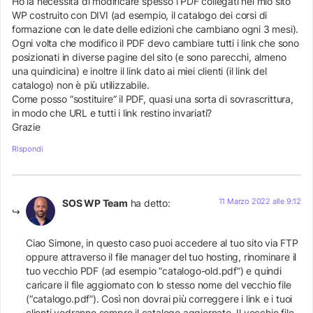
Ho la necessità di modificare spesso i PDF collegati nel mio sito
WP costruito con DIVI (ad esempio, il catalogo dei corsi di
formazione con le date delle edizioni che cambiano ogni 3 mesi).
Ogni volta che modifico il PDF devo cambiare tutti i link che sono
posizionati in diverse pagine del sito (e sono parecchi, almeno
una quindicina) e inoltre il link dato ai miei clienti (il link del
catalogo) non è più utilizzabile.
Come posso “sostituire” il PDF, quasi una sorta di sovrascrittura,
in modo che URL e tutti i link restino invariati?
Grazie
Rispondi
11 Marzo 2022 alle 9:12
SOS WP Team
ha detto:
Ciao Simone, in questo caso puoi accedere al tuo sito via FTP
oppure attraverso il file manager del tuo hosting, rinominare il
tuo vecchio PDF (ad esempio “catalogo-old.pdf”) e quindi
caricare il file aggiornato con lo stesso nome del vecchio file
(“catalogo.pdf”). Così non dovrai più correggere i link e i tuoi
clienti vedranno sempre il catalogo aggiornato. Il vecchio file