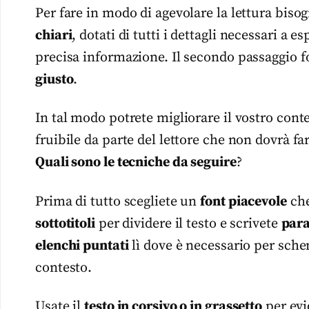
Per fare in modo di agevolare la lettura biso
chiari
, dotati di tutti i dettagli necessari 
precisa informazione. Il secondo passaggio
giusto
.
In tal modo potrete migliorare il vostro co
fruibile da parte del lettore che non dovrà far
Quali sono le tecniche da seguire
?
Prima di tutto scegliete un
font piacevole
che
sottotitoli
per dividere il testo e scrivete
para
elenchi puntati
lì dove è necessario per schem
contesto.
Usate il
testo in corsivo o in grassetto
per evi