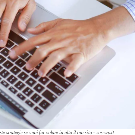
 strategie se vuoi far volare in alto il tuo sito – sos-wp.it