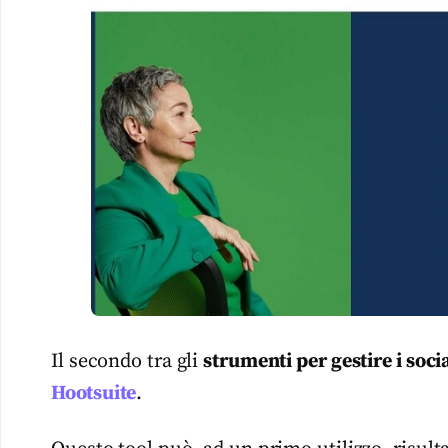
Il secondo tra gli
strumenti per gestire i soc
Hootsuite
.