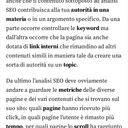
anche che il contenuto sottoposto ad analisi
SEO contribuisca alla tua
autorità in una
materia
o in un argomento specifico. Da una
parte occorre controllare le
keyword
ma
dall’altra occorre che la pagina sia anche
dotata di
link interni
che rimandino ad altri
contenuti simili in maniera tale da creare una
sorta di autorità su un
topic
.
Da ultimo l’analisi SEO deve ovviamente
andare a guardare le
metriche
delle diverse
pagine e dei vari contenuti che si trovano sul
suo sito: quali
pagine
hanno ricevuto più
click, in quali pagine l’utente è rimasto più
tempo
, per quali pagine lo
scroll
ha raggiunto