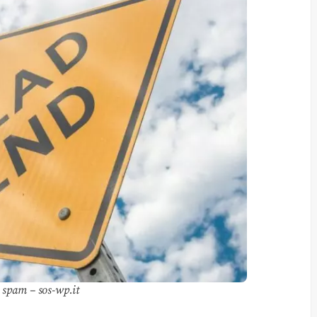
, spam – sos-wp.it