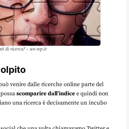
ti di ricerca? – sos-wp.it
olpito
 può venire dalle ricerche online parte del
o possa
scomparire
dall’indice
e quindi non
nciano una ricerca è decisamente un incubo
l social che una volta chiamavamo Twitter e