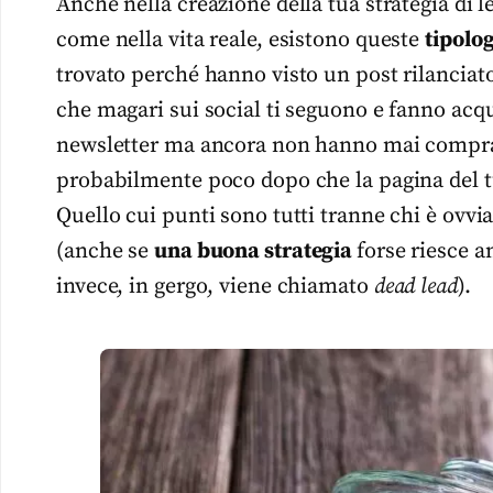
Anche nella creazione della tua strategia di 
come nella vita reale, esistono queste
tipolog
trovato perché hanno visto un post rilanciato 
che magari sui social ti seguono e fanno acquis
newsletter ma ancora non hanno mai comprato
probabilmente poco dopo che la pagina del t
Quello cui punti sono tutti tranne chi è ovvi
(anche se
una buona strategia
forse riesce a
invece, in gergo, viene chiamato
dead lead
).