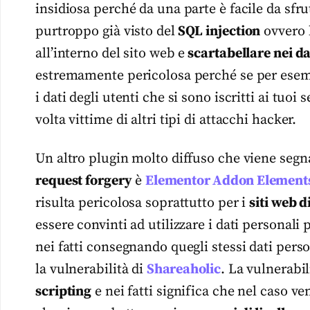
insidiosa perché da una parte è facile da sfrut
purtroppo già visto del
SQL injection
ovvero l
all’interno del sito web e
scartabellare nei d
estremamente pericolosa perché se per esem
i dati degli utenti che si sono iscritti ai tuoi
volta vittime di altri tipi di attacchi hacker.
Un altro plugin molto diffuso che viene seg
request forgery
è
Elementor Addon Element
risulta pericolosa soprattutto per i
siti web 
essere convinti ad utilizzare i dati personali
nei fatti consegnando quegli stessi dati pers
la vulnerabilità di
Shareaholic
. La vulnerabil
scripting
e nei fatti significa che nel caso v