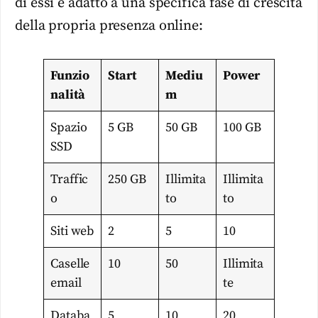
di essi è adatto a una specifica fase di crescita
della propria presenza online:
Funzio
Start
Mediu
Power
nalità
m
Spazio
5 GB
50 GB
100 GB
SSD
Traffic
250 GB
Illimita
Illimita
o
to
to
Siti web
2
5
10
Caselle
10
50
Illimita
email
te
Databa
5
10
20