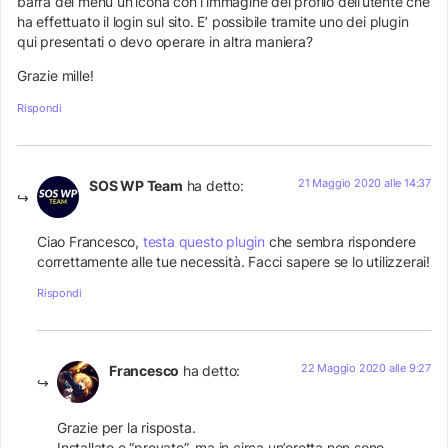
barra del menù un’icona con l’immagine del profilo dell’utente che
ha effettuato il login sul sito. E’ possibile tramite uno dei plugin
qui presentati o devo operare in altra maniera?
Grazie mille!
Rispondi
21 Maggio 2020 alle 14:37
SOS WP Team
ha detto:
Ciao Francesco,
testa questo plugin
che sembra rispondere
correttamente alle tue necessità. Facci sapere se lo utilizzerai!
Rispondi
22 Maggio 2020 alle 9:27
Francesco
ha detto:
Grazie per la risposta.
Installato e “provato”, ma in circa un’oretta non sono