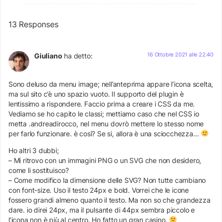
13 Responses
16 Ottobre 2021 alle 22:40
Giuliano
ha detto:
Sono deluso da menu image; nell’anteprima appare l’icona scelta,
ma sul sito c’è uno spazio vuoto. Il supporto del plugin è
lentissimo a rispondere. Faccio prima a creare i CSS da me.
Vediamo se ho capito le classi; mettiamo caso che nel CSS io
metta .andreadirocco, nel menu dovrò mettere lo stesso nome
per farlo funzionare. è così? Se si, allora è una sciocchezza…
Ho altri 3 dubbi;
– Mi ritrovo con un immagini PNG o un SVG che non desidero,
come li sostituisco?
– Come modifico la dimensione delle SVG? Non tutte cambiano
con font-size. Uso il testo 24px e bold. Vorrei che le icone
fossero grandi almeno quanto il testo. Ma non so che grandezza
dare. io direi 24px, ma il pulsante di 44px sembra piccolo e
l’icona non è più al centro. Ho fatto un gran casino.