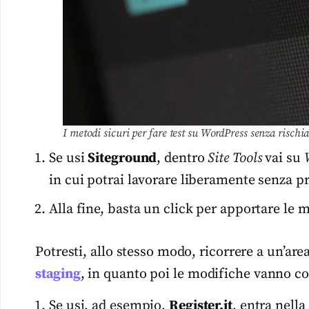
I metodi sicuri per fare test su WordPress senza risch
Se usi
Siteground
, dentro
Site Tools
vai su
in cui potrai lavorare liberamente senza p
Alla fine, basta un click per apportare le m
Potresti, allo stesso modo, ricorrere a un’area
staging
, in quanto poi le modifiche vanno c
Se usi, ad esempio,
Register.it
, entra nell