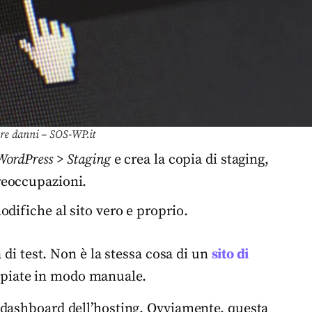
iare danni – SOS-WP.it
WordPress
>
Staging
e crea la copia di staging,
reoccupazioni.
odifiche al sito vero e proprio.
 di test. Non è la stessa cosa di un
sito di
opiate in modo manuale.
a dashboard dell’hosting. Ovviamente, questa