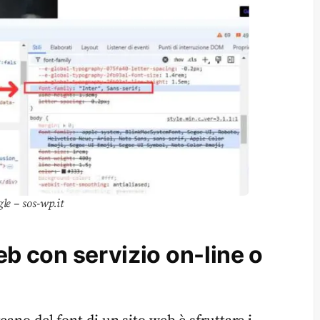
le – sos-wp.it
web con servizio on-line o