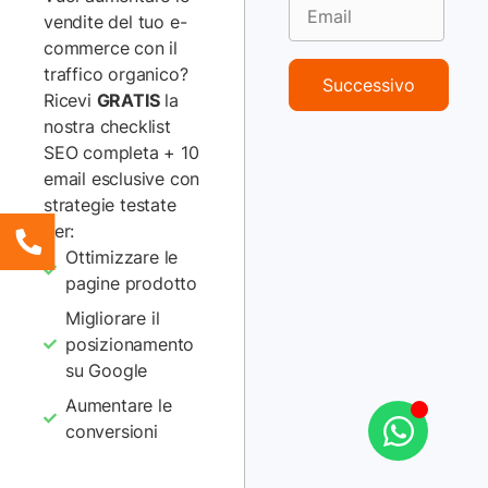
Ciao Elena, il plugin è correttamente aggiornato?
vendite del tuo e-
commerce con il
Rispondi
traffico organico?
Successivo
Ricevi
GRATIS
la
nostra checklist
8 Luglio 2020 alle 17:47
Chiara Novati
ha detto:
SEO completa + 10
email esclusive con
Grazie per l’articolo.
strategie testate
Chiedo se c’è un modo per rendere un articolo virtuale non più
per:
acquistabile oltre una certa data. Vorrei quindi che nel negozio
Ottimizzare le
restasse l’articolo ma che non sia possibile acquistarlo. Una
soluzione automatica, per evitare di andare manualmente a
pagine prodotto
mettere ESAURITO.
Migliorare il
Grazie
posizionamento
Felice serata
su Google
Chiara
Aumentare le
Rispondi
conversioni
Gestione cookie