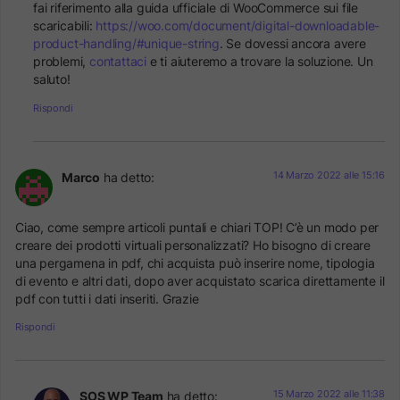
fai riferimento alla guida ufficiale di WooCommerce sui file
scaricabili:
https://woo.com/document/digital-downloadable-
product-handling/#unique-string
. Se dovessi ancora avere
problemi,
contattaci
e ti aiuteremo a trovare la soluzione. Un
saluto!
Rispondi
14 Marzo 2022 alle 15:16
Marco
ha detto:
Ciao, come sempre articoli puntali e chiari TOP! C’è un modo per
creare dei prodotti virtuali personalizzati? Ho bisogno di creare
una pergamena in pdf, chi acquista può inserire nome, tipologia
di evento e altri dati, dopo aver acquistato scarica direttamente il
pdf con tutti i dati inseriti. Grazie
Rispondi
15 Marzo 2022 alle 11:38
SOS WP Team
ha detto: