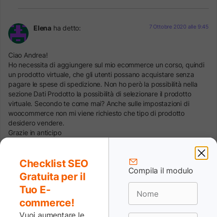
7 Ottobre 2020 alle 9:45
Elena
ha detto:
Ciao Andrea!
Ho necessita di aggiungere sul mio ecommerce un corso, quindi
un prodotto virtuale, che gli utenti possano acquistare senza
pagare le spese di spedizione. Non ho però la possibilità nella
sezione Dati Prodotto la possibilità di selezionare il prodotto
virtuale. Secondo te come mai? Anche sulle impostazioni di
woocommerce non mi viene richiesto che tipo di prodotto
desidero vendere.
Grazie in anticipo
Elena
Rispondi
Checklist SEO
Compila il modulo
Gratuita per il
Tuo E-
7 Ottobre 2020 alle 12:50
SOS WP Team
ha detto:
commerce!
Vuoi aumentare le