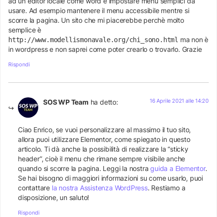
ad un editor locale come word e impostare menu semplici da
usare. Ad esempio mantenere il menu accessibile mentre si
scorre la pagina. Un sito che mi piacerebbe perchè molto
semplice è
ma non è
http://www.modellismonavale.org/chi_sono.html
in wordpress e non saprei come poter crearlo o trovarlo. Grazie
Rispondi
16 Aprile 2021 alle 14:20
SOS WP Team
ha detto:
Ciao Enrico, se vuoi personalizzare al massimo il tuo sito,
allora puoi utilizzare Elementor, come spiegato in questo
articolo. Ti dà anche la possibilità di realizzare la “sticky
header”, cioè il menu che rimane sempre visibile anche
quando si scorre la pagina. Leggi la nostra
guida a Elementor
.
Se hai bisogno di maggiori informazioni su come usarlo, puoi
contattare
la nostra Assistenza WordPress
. Restiamo a
disposizione, un saluto!
Rispondi