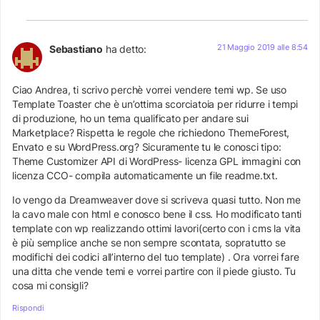
21 Maggio 2019 alle 8:54
Sebastiano
ha detto:
Ciao Andrea, ti scrivo perchè vorrei vendere temi wp. Se uso
Template Toaster che è un’ottima scorciatoia per ridurre i tempi
di produzione, ho un tema qualificato per andare sui
Marketplace? Rispetta le regole che richiedono ThemeForest,
Envato e su WordPress.org? Sicuramente tu le conosci tipo:
Theme Customizer API di WordPress- licenza GPL immagini con
licenza CCO- compila automaticamente un file readme.txt.
Io vengo da Dreamweaver dove si scriveva quasi tutto. Non me
la cavo male con html e conosco bene il css. Ho modificato tanti
template con wp realizzando ottimi lavori(certo con i cms la vita
è più semplice anche se non sempre scontata, sopratutto se
modifichi dei codici all’interno del tuo template) . Ora vorrei fare
una ditta che vende temi e vorrei partire con il piede giusto. Tu
cosa mi consigli?
Rispondi