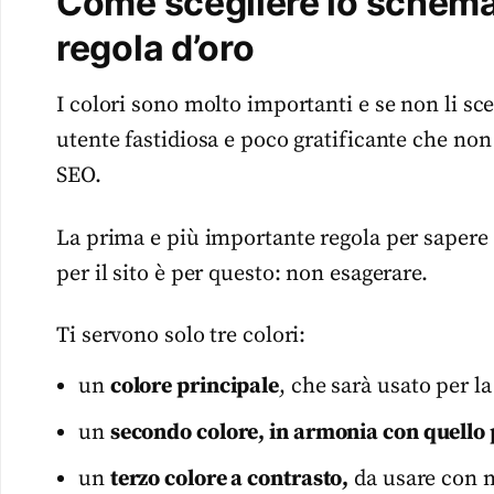
Come scegliere lo schema c
regola d’oro
I colori sono molto importanti e se non li sc
utente fastidiosa e poco gratificante che no
SEO.
La prima e più importante regola per sapere 
per il sito è per questo: non esagerare.
Ti servono solo tre colori:
un
colore principale
, che sarà usato per l
un
secondo colore, in armonia con quello 
un
terzo colore a contrasto,
da usare con m