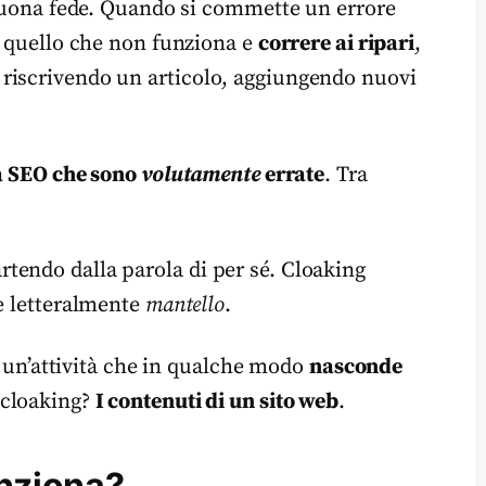
n buona fede. Quando si commette un errore
e quello che non funziona e
correre ai ripari
,
riscrivendo un articolo, aggiungendo nuovi
lla SEO che sono
volutamente
errate
. Tra
tendo dalla parola di per sé. Cloaking
re letteralmente
mantello
.
di un’attività che in qualche modo
nasconde
 cloaking?
I contenuti di un sito web
.
unziona?