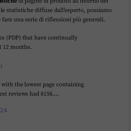
istiche
di pagine di prodotti all’interno dei
e statistiche diffuse dall’esperto, possiamo
fare una serie di riflessioni più generali.
es (PDP) that have continually
st 12 months.
:
, with the lowest page containing
hest reviews had 8158.…
024