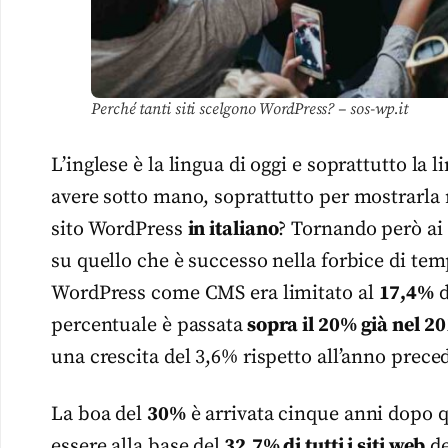
Perché tanti siti scelgono WordPress? – sos-wp.it
L’inglese è la lingua di oggi e soprattutto l
avere sotto mano, soprattutto per mostrarla 
sito WordPress
in italiano
? Tornando però ai
su quello che è successo nella forbice di te
WordPress come CMS era limitato al
17,4%
d
percentuale è passata
sopra il 20% già nel 20
una crescita del 3,6% rispetto all’anno prece
La boa del
30%
è arrivata cinque anni dopo q
essere alla base del
32,7% di tutti i siti web
de