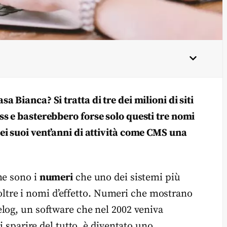
 Bianca? Si tratta di tre dei milioni di siti
s e basterebbero forse solo questi tre nomi
i suoi vent’anni di attività come CMS una
he sono i
numeri
che uno dei sistemi più
o oltre i nomi d’effetto. Numeri che mostrano
elog, un software che nel 2002 veniva
i sparire del tutto, è diventato uno