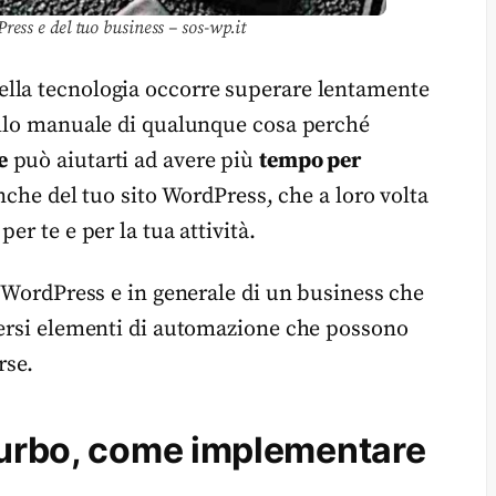
ess e del tuo business – sos-wp.it
lla tecnologia occorre superare lentamente
rollo manuale di qualunque cosa perché
e
può aiutarti ad avere più
tempo per
nche del tuo sito WordPress, che a loro volta
er te e per la tua attività.
o WordPress e in generale di un business che
versi elementi di automazione che possono
rse.
 turbo, come implementare