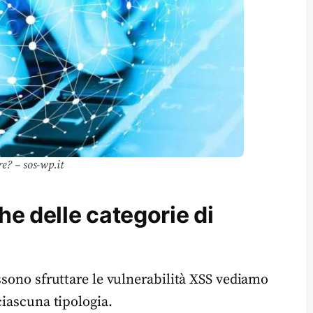
re? – sos-wp.it
he delle categorie di
ssono sfruttare le vulnerabilità XSS vediamo
ciascuna tipologia.