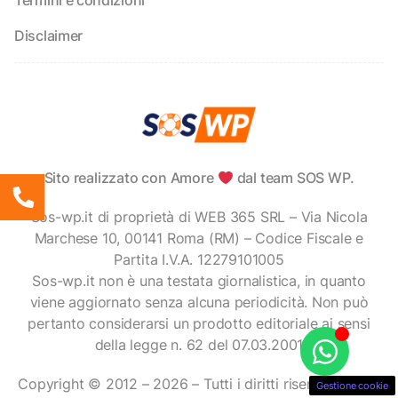
Termini e condizioni
Disclaimer
Sito realizzato con Amore
dal team SOS WP.
Sos-wp.it di proprietà di WEB 365 SRL – Via Nicola
Marchese 10, 00141 Roma (RM) – Codice Fiscale e
Partita I.V.A. 12279101005
Sos-wp.it non è una testata giornalistica, in quanto
viene aggiornato senza alcuna periodicità. Non può
pertanto considerarsi un prodotto editoriale ai sensi
della legge n. 62 del 07.03.2001
Copyright © 2012 – 2026 – Tutti i diritti riservati – sos-
Gestione cookie