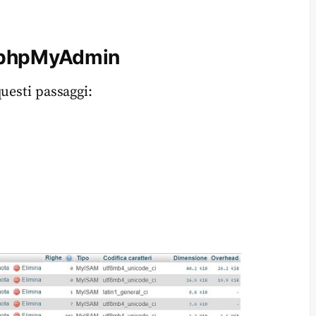
a phpMyAdmin
uesti passaggi: