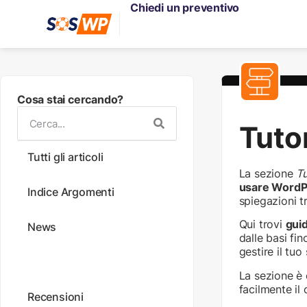
Chiedi un preventivo
Cosa stai cercando?
Tutor
Tutti gli articoli
La sezione
Tu
usare WordPr
Indice Argomenti
spiegazioni t
Qui trovi
guid
News
dalle basi fin
gestire il tuo
Tutorial
La sezione è 
facilmente il 
Recensioni