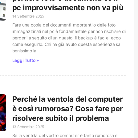
pc improvvisamente non va più
14 Settembre 2025
Fare una copia dei documenti importanti o delle foto
immagazzinati nel pc è fondamentale per non rischiare di
perderli a seguito di un guasto, il backup è facile, ecco
come eseguirlo. Chi ha già avuto questa esperienza sa
benissimo la
Leggi Tutto »
Perché la ventola del computer
è così rumorosa? Cosa fare per
risolvere subito il problema
13 Settembre 2025
Se la ventola del vostro computer è tanto rumorosa è