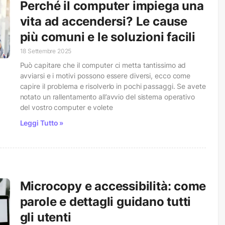
Perché il computer impiega una
vita ad accendersi? Le cause
più comuni e le soluzioni facili
18 Settembre 2025
Può capitare che il computer ci metta tantissimo ad
avviarsi e i motivi possono essere diversi, ecco come
capire il problema e risolverlo in pochi passaggi. Se avete
notato un rallentamento all’avvio del sistema operativo
del vostro computer e volete
Leggi Tutto »
Microcopy e accessibilità: come
parole e dettagli guidano tutti
gli utenti