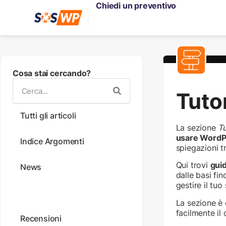
Chiedi un preventivo
Cosa stai cercando?
Tutor
Tutti gli articoli
La sezione
Tu
usare WordPr
Indice Argomenti
spiegazioni t
Qui trovi
guid
News
dalle basi fin
gestire il tuo
Tutorial
La sezione è 
facilmente il 
Recensioni