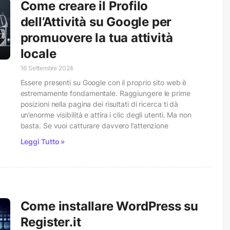
Come creare il Profilo
dell’Attività su Google per
promuovere la tua attività
locale
16 Settembre 2024
Essere presenti su Google con il proprio sito web è
estremamente fondamentale. Raggiungere le prime
posizioni nella pagina dei risultati di ricerca ti dà
un’enorme visibilità e attira i clic degli utenti. Ma non
basta. Se vuoi catturare davvero l’attenzione
Leggi Tutto »
Come installare WordPress su
Register.it