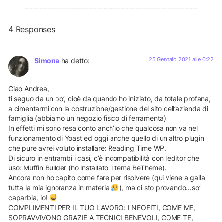
4 Responses
25 Gennaio 2021 alle 0:22
Simona
ha detto:
Ciao Andrea,
ti seguo da un po’, cioè da quando ho iniziato, da totale profana,
a cimentarmi con la costruzione/gestione del sito dell’azienda di
famiglia (abbiamo un negozio fisico di ferramenta).
In effetti mi sono resa conto anch’io che qualcosa non va nel
funzionamento di Yoast ed oggi anche quello di un altro plugin
che pure avrei voluto installare: Reading Time WP.
Di sicuro in entrambi i casi, c’è incompatibilità con l’editor che
uso: Muffin Builder (ho installato il tema BeTheme).
Ancora non ho capito come fare per risolvere (qui viene a galla
tutta la mia ignoranza in materia
), ma ci sto provando…so’
caparbia, io!
COMPLIMENTI PER IL TUO LAVORO: I NEOFITI, COME ME,
SOPRAVVIVONO GRAZIE A TECNICI BENEVOLI, COME TE,