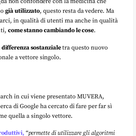
da non confondere con la medicina che
no
già utilizzato
, questo resta da vedere. Ma
rci, in qualità di utenti ma anche in qualità
uti,
come stanno cambiando le cose
.
a differenza sostanziale
tra questo nuovo
onale a vettore singolo.
search in cui viene presentato MUVERA,
cerca di Google ha cercato di fare per far sì
ome quella a singolo vettore.
roduttivi,
“
permette di utilizzare gli algoritmi