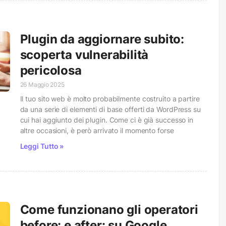
Plugin da aggiornare subito:
scoperta vulnerabilità
pericolosa
26 Maggio 2025
Il tuo sito web è molto probabilmente costruito a partire
da una serie di elementi di base offerti da WordPress su
cui hai aggiunto dei plugin. Come ci è già successo in
altre occasioni, è però arrivato il momento forse
Leggi Tutto »
Come funzionano gli operatori
before: e after: su Google