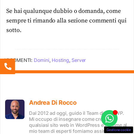
Se hai qualunque dubbio o domanda, come
sempre ti rimando alla sezione commenti qui
sotto.
ARGOMENTI:
Domini
,
Hosting
,
Server
Andrea Di Rocco
Dal 2012 ad oggi, guido il Team di SOS WP.
Mi occupo di insegnare come creare
qualsiasi sito web in WordPress e insieme al
Gestione cookie
mio team di esperti forniamo assistenza siti