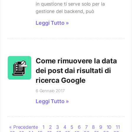
in questione ti serve solo per la
gestione del backend, può
Leggi Tutto »
Come rimuovere la data
dei post dai risultati di
ricerca Google
6 Gennaio 2017
Leggi Tutto »
« Precedente
1
2
3
4
5
6
7
8
9
10
11