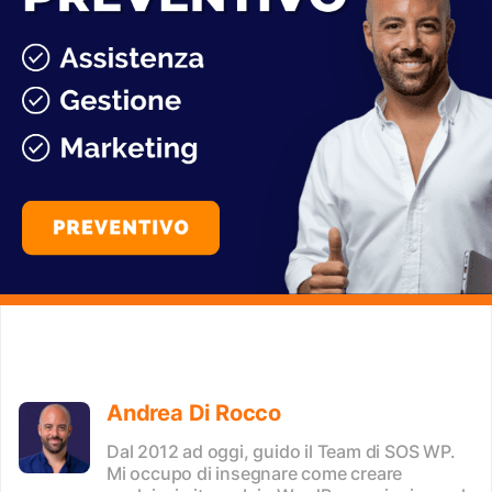
Andrea Di Rocco
Dal 2012 ad oggi, guido il Team di SOS WP.
Mi occupo di insegnare come creare